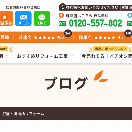
総合お問い合わせ窓口
各店舗へお問い合わせください [営業時間]1
時津店
はこちら 通話無料
0120-557-802
来店予約
メール
LINE
269
188
ミ評価
時津店
★★★★★
諫早店
★★★★★
4.8
4.7
例
おすすめリフォーム工事
今売れてる！
イチオシ
ブログ
 浴室・洗面所リフォーム