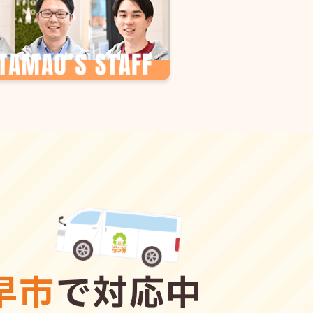
早市
で対応中