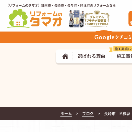
【リフォームのタマオ】諫早市・長崎市・長与町・時津町のリフォームなら
Google
クチコ
選ばれる理由
施工事
ホーム
ブログ
長崎市 M様邸