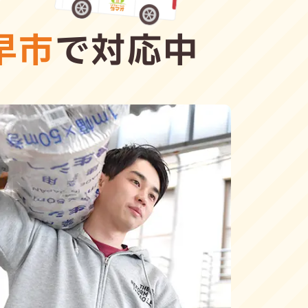
早市
で対応中