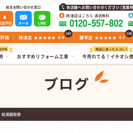
総合お問い合わせ窓口
各店舗へお問い合わせください [営業時間]1
時津店
はこちら 通話無料
0120-557-802
来店予約
メール
LINE
269
188
ミ評価
時津店
★★★★★
諫早店
★★★★★
4.8
4.7
例
おすすめリフォーム工事
今売れてる！
イチオシ
ブログ
 給湯器取替