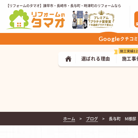
【リフォームのタマオ】諫早市・長崎市・長与町・時津町のリフォームなら
Google
クチコ
選ばれる理由
施工事
ホーム
ブログ
長与町 M様邸