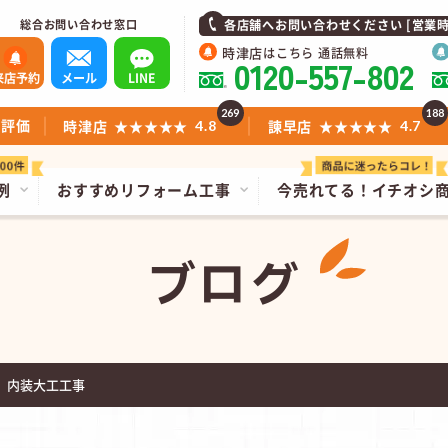
総合お問い合わせ窓口
各店舗へお問い合わせください [営業時間]1
時津店
はこちら 通話無料
0120-557-802
来店予約
メール
LINE
269
188
ミ評価
時津店
★★★★★
諫早店
★★★★★
4.8
4.7
例
おすすめリフォーム工事
今売れてる！
イチオシ
ブログ
 内装大工工事