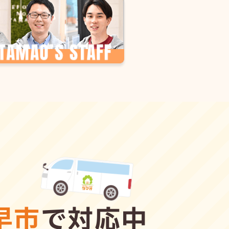
早市
で対応中