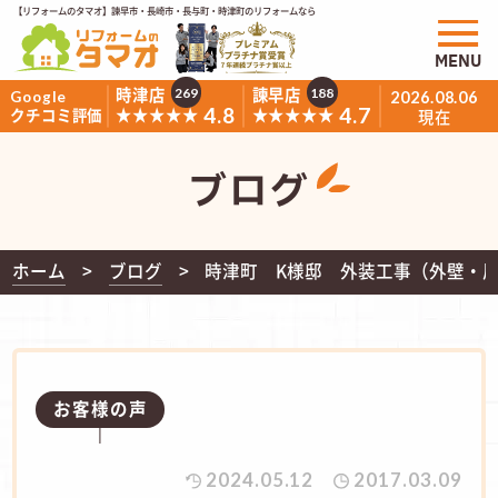
【リフォームのタマオ】諫早市・長崎市・長与町・時津町のリフォームなら
MENU
時津店
諫早店
269
188
Google
2026.08.06
4.8
4.7
★★★★★
★★★★★
クチコミ評価
現在
ブログ
ホーム
ブログ
時津町 K様邸 外装工事（外壁・
お客様の声
2024.05.12
2017.03.09