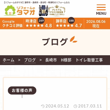
【リフォームのタマオ】諫早市・長崎市・長与町・時津町のリフォームなら
MENU
時津店
諫早店
269
188
Google
2026.08.06
4.8
4.7
★★★★★
★★★★★
クチコミ評価
現在
ブログ
ホーム
ブログ
長崎市 H様邸 トイレ取替工事
お客様の声
2024.05.12
2017.03.11