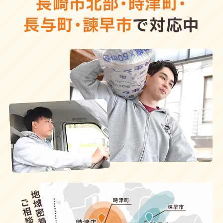
長崎市北部
・
時津町
・
長与町
・
諫早市
で対応中