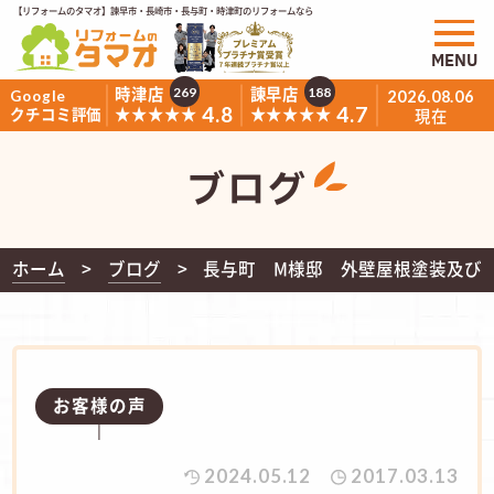
【リフォームのタマオ】諫早市・長崎市・長与町・時津町のリフォームなら
MENU
時津店
諫早店
269
188
Google
2026.08.06
4.8
4.7
★★★★★
★★★★★
クチコミ評価
現在
ブログ
ホーム
ブログ
長与町 M様邸 外壁屋根塗装及び
お客様の声
2024.05.12
2017.03.13