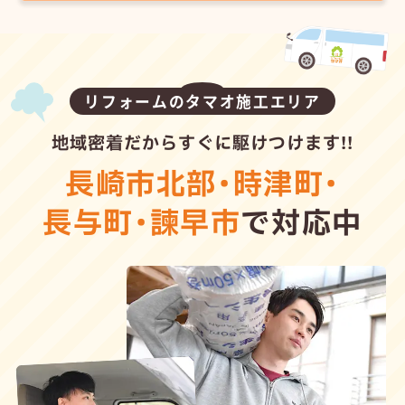
リフォームのタマオ施工エリア
地域密着だからすぐに駆けつけます!!
長崎市北部
・
時津町
・
長与町
・
諫早市
で対応中