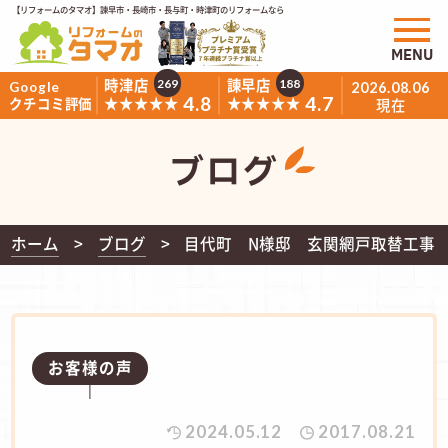
【リフォームのタマオ】諫早市・長崎市・長与町・時津町のリフォームなら
MENU
時津店
諫早店
269
188
Google
2026.08.06
4.8
4.7
★★★★★
★★★★★
クチコミ評価
現在
ブログ
ホーム
ブログ
目代町 N様邸 玄関網戸取替工事
お客様の声
2024.05.12
2017.08.21