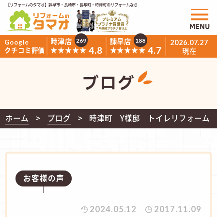
【リフォームのタマオ】諫早市・長崎市・長与町・時津町のリフォームなら
MENU
時津店
諫早店
269
188
Google
2026.07.27
4.8
4.7
★★★★★
★★★★★
クチコミ評価
現在
ブログ
ホーム
ブログ
時津町 Y様邸 トイレリフォーム
お客様の声
2024.05.12
2017.11.09