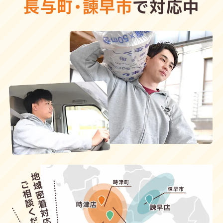
長与町
・
諫早市
で対応中