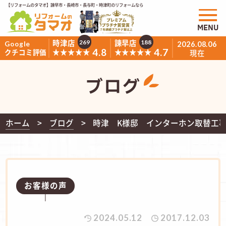
【リフォームのタマオ】諫早市・長崎市・長与町・時津町のリフォームなら
MENU
時津店
諫早店
269
188
Google
2026.08.06
4.8
4.7
★★★★★
★★★★★
クチコミ評価
現在
ブログ
ホーム
ブログ
時津 K様邸 インターホン取替工
お客様の声
2024.05.12
2017.12.03