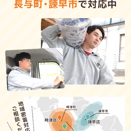
長与町
・
諫早市
で対応中