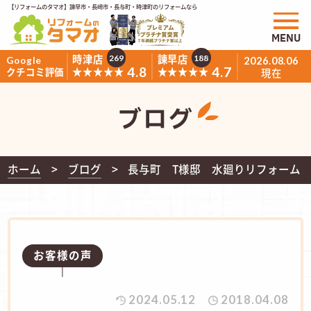
【リフォームのタマオ】諫早市・長崎市・長与町・時津町のリフォームなら
MENU
時津店
諫早店
269
188
Google
2026.08.06
4.8
4.7
★★★★★
★★★★★
クチコミ評価
現在
ブログ
ホーム
ブログ
長与町 T様邸 水廻りリフォーム
お客様の声
2024.05.12
2018.04.08