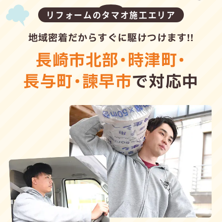
リフォームのタマオ施工エリア
地域密着だからすぐに駆けつけます!!
長崎市北部
・
時津町
・
長与町
・
諫早市
で対応中