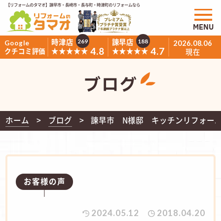
【リフォームのタマオ】諫早市・長崎市・長与町・時津町のリフォームなら
MENU
時津店
諫早店
269
188
Google
2026.08.06
4.8
4.7
★★★★★
★★★★★
クチコミ評価
現在
ブログ
ホーム
ブログ
諫早市 N様邸 キッチンリフォー
お客様の声
2024.05.12
2018.04.20