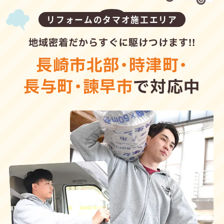
リフォームのタマオ施工エリア
地域密着だからすぐに駆けつけます!!
長崎市北部
・
時津町
・
長与町
・
諫早市
で対応中