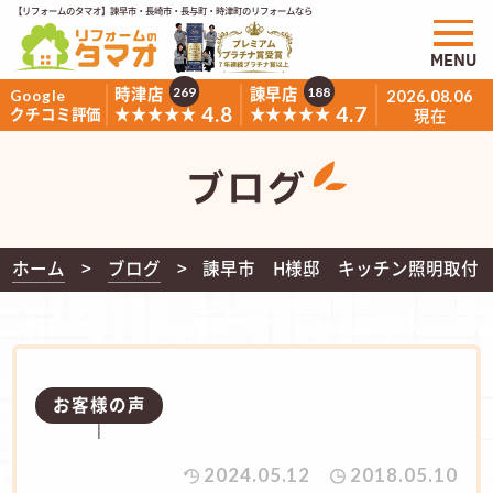
【リフォームのタマオ】諫早市・長崎市・長与町・時津町のリフォームなら
MENU
時津店
諫早店
269
188
Google
2026.08.06
4.8
4.7
★★★★★
★★★★★
クチコミ評価
現在
ブログ
ホーム
ブログ
諫早市 H様邸 キッチン照明取付
お客様の声
2024.05.12
2018.05.10