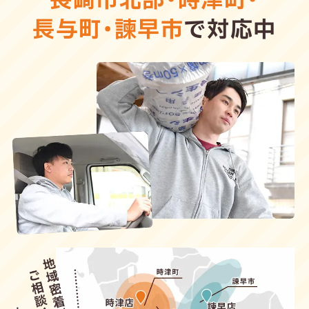
長崎市北部
・
時津町
・
長与町
・
諫早市
で対応中