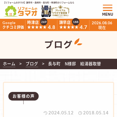
【リフォームのタマオ】諫早市・長崎市・長与町・時津町のリフォームなら
MENU
時津店
諫早店
269
188
Google
2026.08.06
4.8
4.7
★★★★★
★★★★★
クチコミ評価
現在
ブログ
ホーム
ブログ
長与町 N様邸 給湯器取替
お客様の声
2024.05.12
2018.05.14