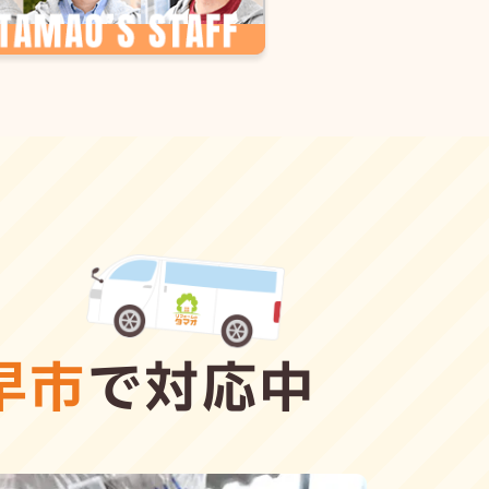
早市
で対応中