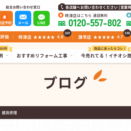
総合お問い合わせ窓口
各店舗へお問い合わせください [営業時間]1
時津店
はこちら 通話無料
0120-557-802
来店予約
メール
LINE
269
188
ミ評価
時津店
★★★★★
諫早店
★★★★★
4.8
4.7
例
おすすめリフォーム工事
今売れてる！
イチオシ
ブログ
 建具修理