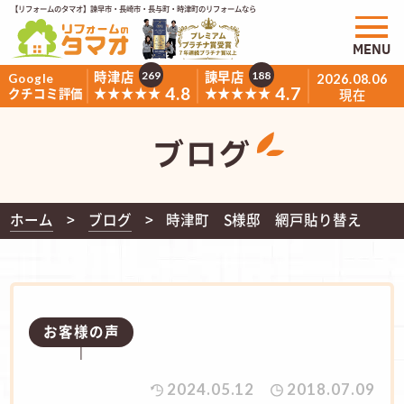
【リフォームのタマオ】諫早市・長崎市・長与町・時津町のリフォームなら
MENU
時津店
諫早店
269
188
Google
2026.08.06
4.8
4.7
★★★★★
★★★★★
クチコミ評価
現在
ブログ
ホーム
ブログ
時津町 S様邸 網戸貼り替え
お客様の声
2024.05.12
2018.07.09