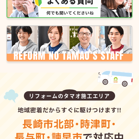
リフォームのタマオ施工エリア
地域密着だからすぐに駆けつけます!!
長崎市北部
・
時津町
・
長与町
・
諫早市
で対応中