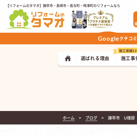
【リフォームのタマオ】諫早市・長崎市・長与町・時津町のリフォームなら
Google
クチコ
選ばれる理由
施工事
ホーム
ブログ
諫早市 U様邸