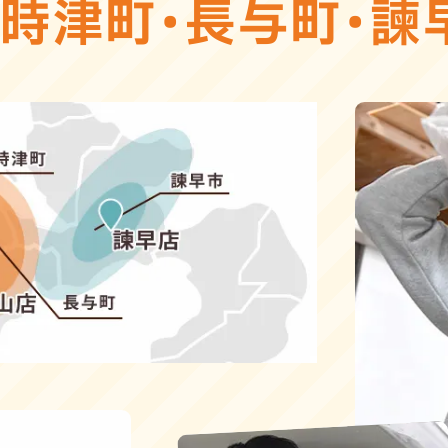
・
時津町
・
長与町
・
諫