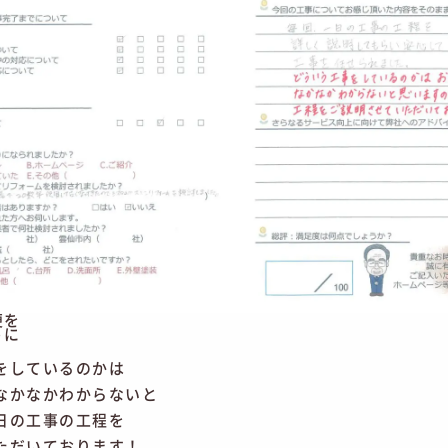
便を
うに
。
をしているのかは
なかなかわからないと
日の工事の工程を
ただいております！