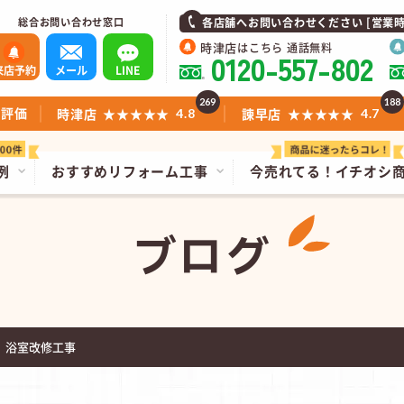
総合お問い合わせ窓口
各店舗へお問い合わせください [営業時間]1
時津店
はこちら 通話無料
0120-557-802
来店予約
メール
LINE
269
188
ミ評価
時津店
★★★★★
諫早店
★★★★★
4.8
4.7
例
おすすめリフォーム工事
今売れてる！
イチオシ
ブログ
 浴室改修工事