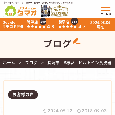
【リフォームのタマオ】諫早市・長崎市・長与町・時津町のリフォームなら
MENU
時津店
諫早店
269
188
Google
2026.08.06
4.8
4.7
★★★★★
★★★★★
クチコミ評価
現在
ブログ
ホーム
ブログ
長崎市 B様邸 ビルトイン食洗器
お客様の声
2024.05.12
2018.09.03