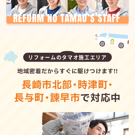
リフォームのタマオ施工エリア
地域密着だからすぐに駆けつけます!!
長崎市北部
・
時津町
・
長与町
・
諫早市
で対応中