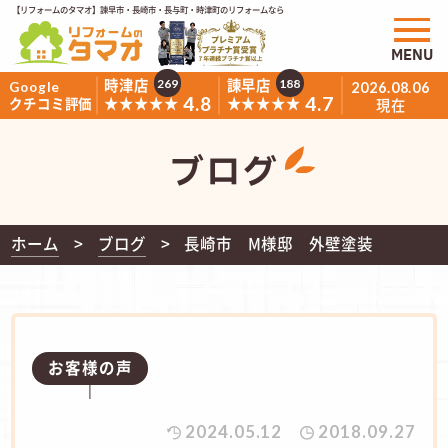
【リフォームのタマオ】諫早市・長崎市・長与町・時津町のリフォームなら
MENU
時津店
諫早店
269
188
Google
2026.08.06
4.8
4.7
★★★★★
★★★★★
クチコミ評価
現在
ブログ
ホーム
ブログ
長崎市 M様邸 外壁塗装
お客様の声
2024.05.12
2018.09.27