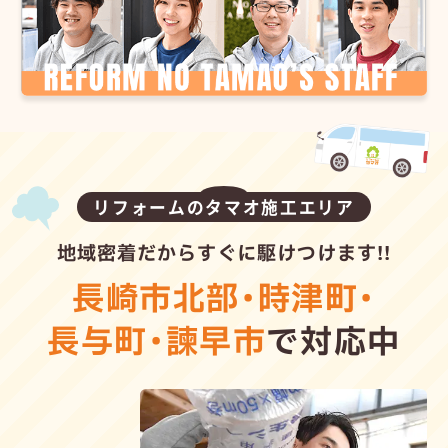
リフォームのタマオ施工エリア
地域密着だからすぐに駆けつけます!!
長崎市北部
・
時津町
・
長与町
・
諫早市
で対応中