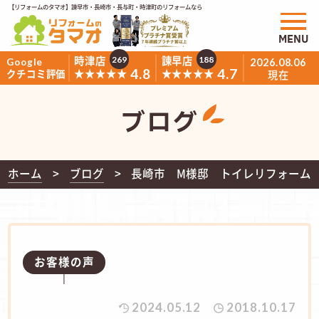
【リフォームのタマオ】諫早市・長崎市・長与町・時津町のリフォームなら
MENU
時津店
諫早店
269
188
Google
2026.08.06
4.8
4.7
★★★★★
★★★★★
クチコミ評価
現在
ブログ
ホーム
ブログ
長崎市 M様邸 トイレリフォーム
お客様の声
2024.05.12
2018.10.17