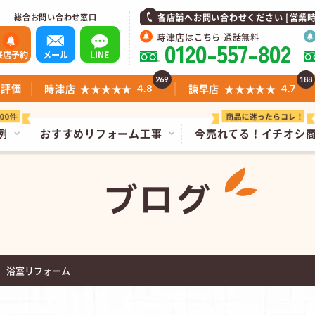
総合お問い合わせ窓口
各店舗へお問い合わせください [営業時間]1
時津店
はこちら 通話無料
0120-557-802
来店予約
メール
LINE
269
188
ミ評価
時津店
★★★★★
諫早店
★★★★★
4.8
4.7
例
おすすめリフォーム工事
今売れてる！
イチオシ
ブログ
 浴室リフォーム