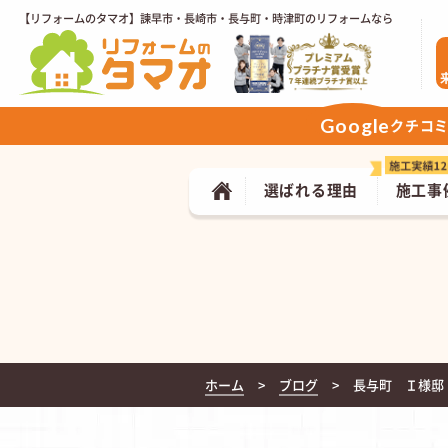
【リフォームのタマオ】諫早市・長崎市・長与町・時津町のリフォームなら
Google
クチコ
選ばれる理由
施工事
ホーム
ブログ
長与町 Ｉ様邸