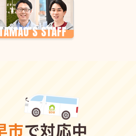
早市
で対応中