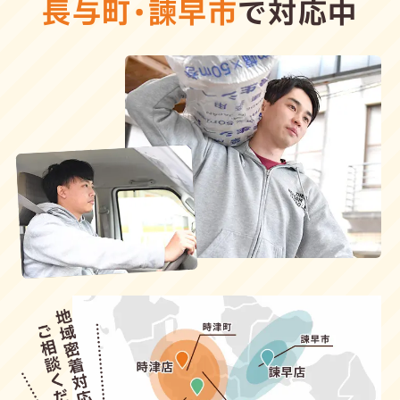
長与町
・
諫早市
で対応中