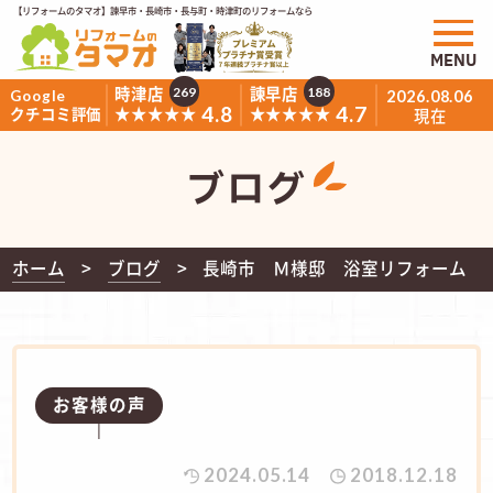
【リフォームのタマオ】諫早市・長崎市・長与町・時津町のリフォームなら
MENU
時津店
諫早店
269
188
Google
2026.08.06
4.8
4.7
★★★★★
★★★★★
クチコミ評価
現在
ブログ
ホーム
ブログ
長崎市 Ｍ様邸 浴室リフォーム
お客様の声
2024.05.14
2018.12.18