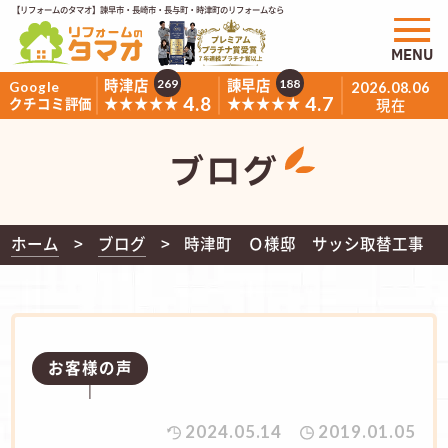
【リフォームのタマオ】諫早市・長崎市・長与町・時津町のリフォームなら
MENU
時津店
諫早店
269
188
Google
2026.08.06
4.8
4.7
★★★★★
★★★★★
クチコミ評価
現在
ブログ
ホーム
ブログ
時津町 Ｏ様邸 サッシ取替工事
お客様の声
2024.05.14
2019.01.05