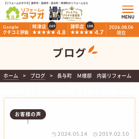
【リフォームのタマオ】諫早市・長崎市・長与町・時津町のリフォームなら
MENU
時津店
諫早店
269
188
Google
2026.08.06
4.8
4.7
★★★★★
★★★★★
クチコミ評価
現在
ブログ
ホーム
ブログ
長与町 Ｍ様邸 内装リフォーム
お客様の声
2024.05.14
2019.02.10