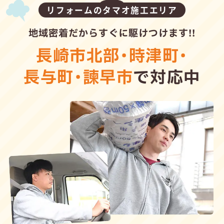
リフォームのタマオ施工エリア
地域密着だからすぐに駆けつけます!!
長崎市北部
・
時津町
・
長与町
・
諫早市
で対応中