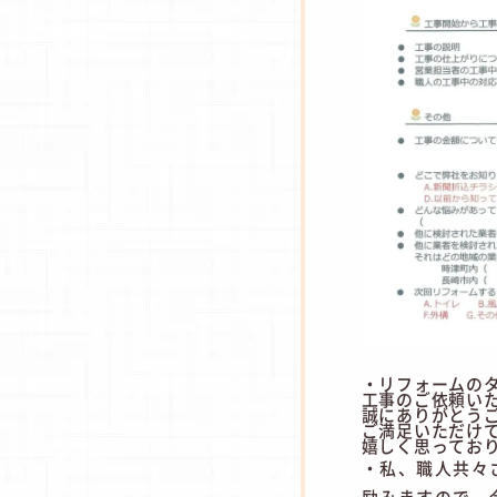
・リフォームの
工事のご依頼い
誠にありがとう
ご満足いただけ
嬉しく思ってお
・私、職人共々
励みますので、