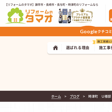
【リフォームのタマオ】諫早市・長崎市・長与町・時津町のリフォームなら
Google
クチコ
選ばれる理由
施工事
ホーム
ブログ
時津町 Ｕ様邸