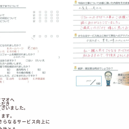
タマオへ
ただき
ございました。
て
ります。
さらなるサービス向上に
今後とも