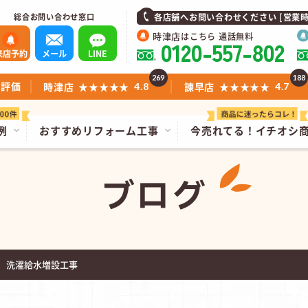
総合お問い合わせ窓口
各店舗へお問い合わせください [営業時間]1
時津店
はこちら 通話無料
0120-557-802
来店予約
メール
LINE
269
188
ミ評価
時津店
★★★★★
諫早店
★★★★★
4.8
4.7
例
おすすめリフォーム工事
今売れてる！
イチオシ
ブログ
 洗濯給水増設工事