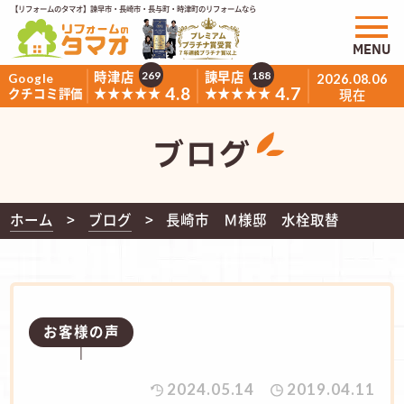
【リフォームのタマオ】諫早市・長崎市・長与町・時津町のリフォームなら
MENU
時津店
諫早店
269
188
Google
2026.08.06
4.8
4.7
★★★★★
★★★★★
クチコミ評価
現在
ブログ
ホーム
ブログ
長崎市 Ｍ様邸 水栓取替
お客様の声
2024.05.14
2019.04.11