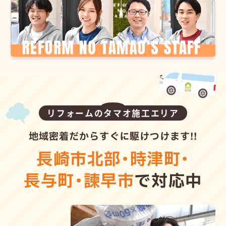
リフォームのタマオ施工エリア
地域密着だからすぐに駆けつけます!!
長崎市北部
・
時津町
・
長与町
・
諫早市
で対応中