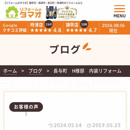
【リフォームのタマオ】諫早市・長崎市・長与町・時津町のリフォームなら
MENU
時津店
諫早店
269
188
Google
2026.08.06
4.8
4.7
★★★★★
★★★★★
クチコミ評価
現在
ブログ
ホーム
ブログ
長与町 H様邸 内装リフォーム
お客様の声
2024.05.14
2019.05.23