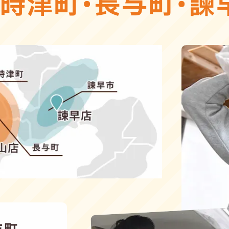
・
時津町
・
長与町
・
諫
与町、