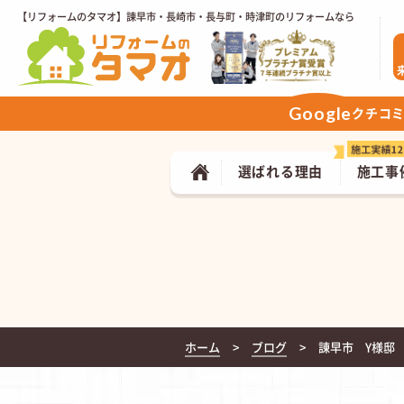
【リフォームのタマオ】諫早市・長崎市・長与町・時津町のリフォームなら
Google
クチコ
選ばれる理由
施工事
ホーム
ブログ
諌早市 Y様邸