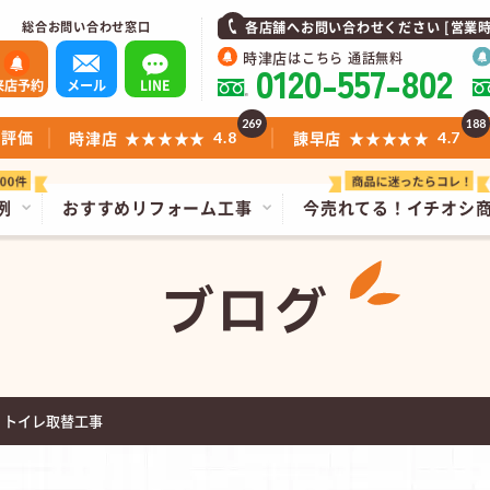
総合お問い合わせ窓口
各店舗へお問い合わせください [営業時間]1
時津店
はこちら 通話無料
0120-557-802
来店予約
メール
LINE
269
188
ミ評価
時津店
★★★★★
諫早店
★★★★★
4.8
4.7
例
おすすめリフォーム工事
今売れてる！
イチオシ
ブログ
 トイレ取替工事