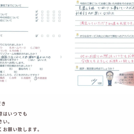
だき
。
際はいつでも
さい。
くお願い致します。