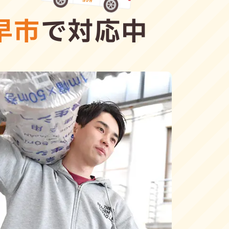
早市
で対応中