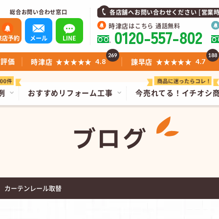
総合お問い合わせ窓口
各店舗へお問い合わせください [営業時間]1
時津店
はこちら 通話無料
0120-557-802
来店予約
メール
LINE
269
188
ミ評価
時津店
★★★★★
諫早店
★★★★★
4.8
4.7
例
おすすめリフォーム工事
今売れてる！
イチオシ
ブログ
 カーテンレール取替