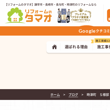
【リフォームのタマオ】諫早市・長崎市・長与町・時津町のリフォームなら
Google
クチコ
選ばれる理由
施工事
ホーム
ブログ
時津町 Ｓ様邸