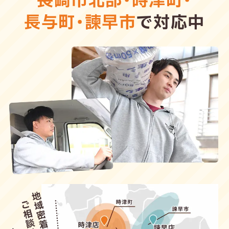
長崎市北部
・
時津町
・
長与町
・
諫早市
で対応中