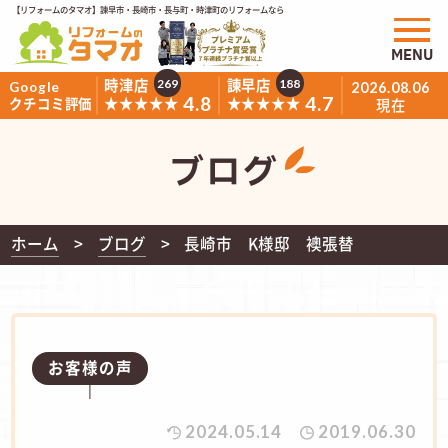
【リフォームのタマオ】諫早市・長崎市・長与町・時津町のリフォームなら
MENU
時津店
諫早店
269
188
Google
2026.08.06
4.8
4.7
★★★★★
★★★★★
クチコミ評価
現在
ブログ
ホーム
ブログ
長崎市 K様邸 襖張替
お客様の声
2024.05.14
2019.06.30