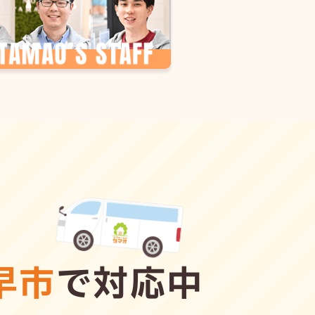
早市
で対応中