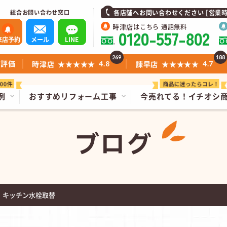
総合お問い合わせ窓口
各店舗へお問い合わせください [営業時間]1
時津店
はこちら 通話無料
0120-557-802
来店予約
メール
LINE
269
188
ミ評価
時津店
★★★★★
諫早店
★★★★★
4.8
4.7
例
おすすめリフォーム工事
今売れてる！
イチオシ
ブログ
 キッチン水栓取替