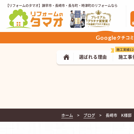
【リフォームのタマオ】諫早市・長崎市・長与町・時津町のリフォームなら
Google
クチコ
選ばれる理由
施工事
ホーム
ブログ
長崎市 K様邸