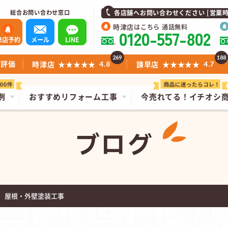
総合お問い合わせ窓口
各店舗へお問い合わせください [営業時間]1
時津店
はこちら 通話無料
0120-557-802
来店予約
メール
LINE
269
188
ミ評価
時津店
★★★★★
諫早店
★★★★★
4.8
4.7
例
おすすめリフォーム工事
今売れてる！
イチオシ
ブログ
 屋根・外壁塗装工事