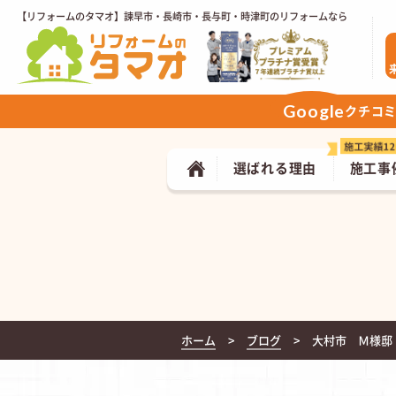
【リフォームのタマオ】諫早市・長崎市・長与町・時津町のリフォームなら
Google
クチコ
選ばれる理由
施工事
ホーム
ブログ
大村市 Ｍ様邸