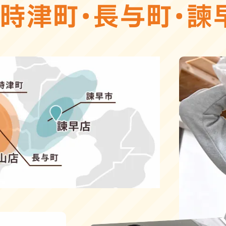
・
時津町
・
長与町
・
諫