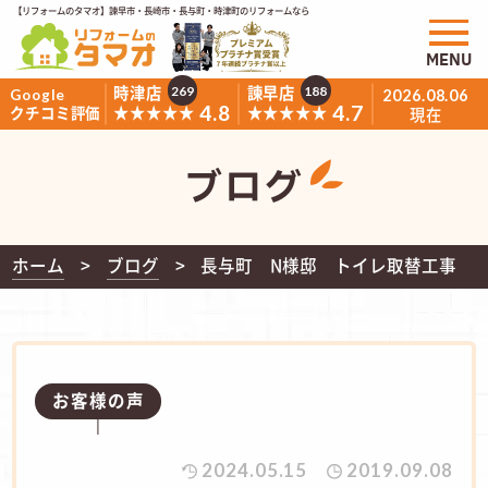
【リフォームのタマオ】諫早市・長崎市・長与町・時津町のリフォームなら
MENU
時津店
諫早店
269
188
Google
2026.08.06
4.8
4.7
★★★★★
★★★★★
クチコミ評価
現在
ブログ
ホーム
ブログ
長与町 N様邸 トイレ取替工事
お客様の声
2024.05.15
2019.09.08