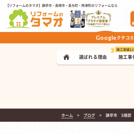
【リフォームのタマオ】諫早市・長崎市・長与町・時津町のリフォームなら
Google
クチコ
選ばれる理由
施工事
ホーム
ブログ
諫早市 S様邸