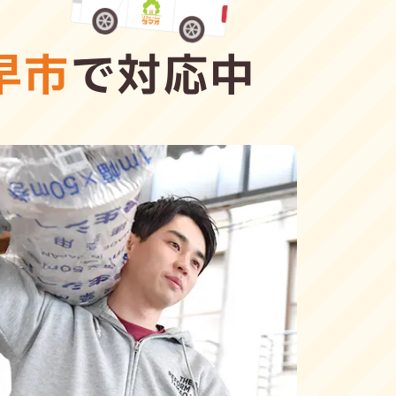
早市
で対応中