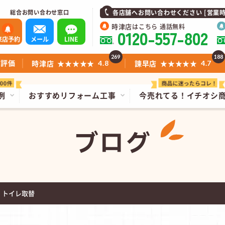
総合お問い合わせ窓口
各店舗へお問い合わせください [営業時間]1
時津店
はこちら 通話無料
0120-557-802
来店予約
メール
LINE
269
188
ミ評価
時津店
★★★★★
諫早店
★★★★★
4.8
4.7
例
おすすめリフォーム工事
今売れてる！
イチオシ
ブログ
 トイレ取替