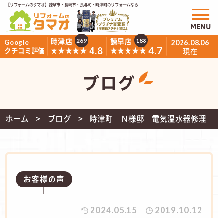
【リフォームのタマオ】諫早市・長崎市・長与町・時津町のリフォームなら
MENU
時津店
諫早店
269
188
Google
2026.08.06
4.8
4.7
★★★★★
★★★★★
クチコミ評価
現在
ブログ
ホーム
ブログ
時津町 Ｎ様邸 電気温水器修理
お客様の声
2024.05.15
2019.10.12