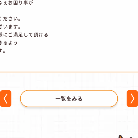
ふぇお困り事が
、
ください。
ざいます。
様にご満足して頂ける
きるよう
す。
一覧をみる