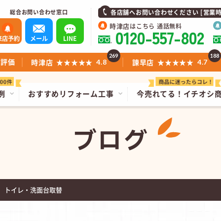
総合お問い合わせ窓口
各店舗へお問い合わせください [営業時間]1
時津店
はこちら 通話無料
0120-557-802
来店予約
メール
LINE
269
188
ミ評価
時津店
★★★★★
諫早店
★★★★★
4.8
4.7
例
おすすめリフォーム工事
今売れてる！
イチオシ
ブログ
 トイレ・洗面台取替