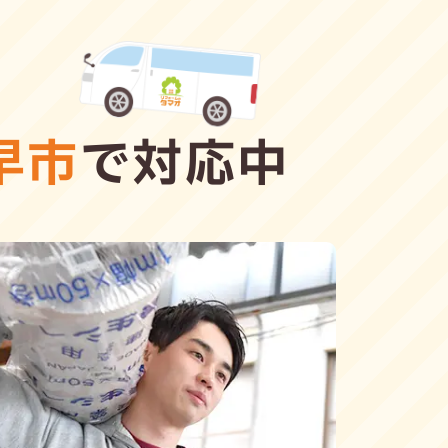
早市
で対応中