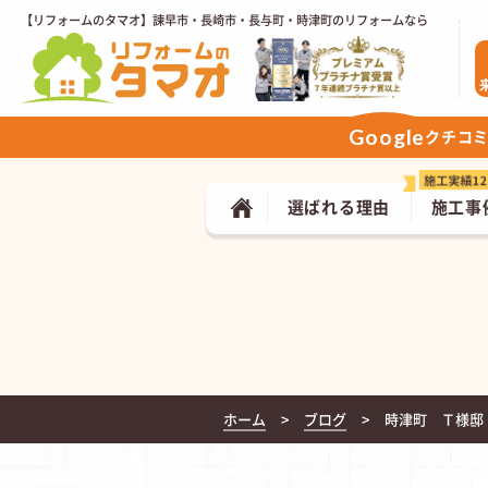
【リフォームのタマオ】諫早市・長崎市・長与町・時津町のリフォームなら
Google
クチコ
選ばれる理由
施工事
ホーム
ブログ
時津町 Ｔ様邸