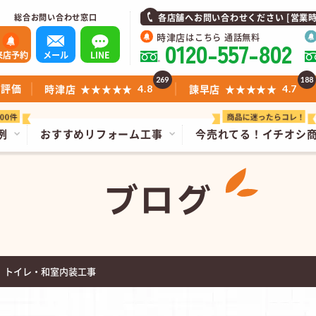
総合お問い合わせ窓口
各店舗へお問い合わせください [営業時間]1
時津店
はこちら 通話無料
0120-557-802
来店予約
メール
LINE
269
188
ミ評価
時津店
★★★★★
諫早店
★★★★★
4.8
4.7
例
おすすめリフォーム工事
今売れてる！
イチオシ
ブログ
 トイレ・和室内装工事