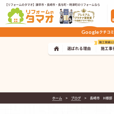
【リフォームのタマオ】諫早市・長崎市・長与町・時津町のリフォームなら
Google
クチコ
選ばれる理由
施工事
ホーム
ブログ
長崎市 H様邸