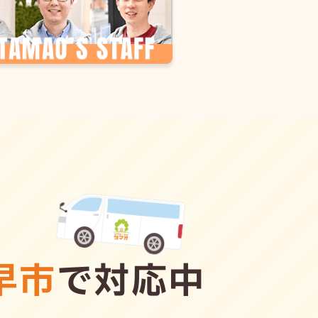
早市
で対応中