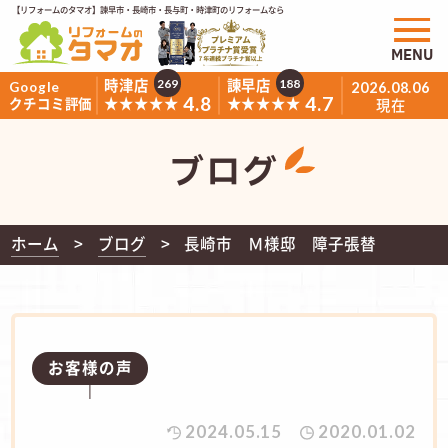
【リフォームのタマオ】諫早市・長崎市・長与町・時津町のリフォームなら
MENU
時津店
諫早店
269
188
Google
2026.08.06
4.8
4.7
★★★★★
★★★★★
クチコミ評価
現在
ブログ
ホーム
ブログ
長崎市 Ｍ様邸 障子張替
お客様の声
2024.05.15
2020.01.02