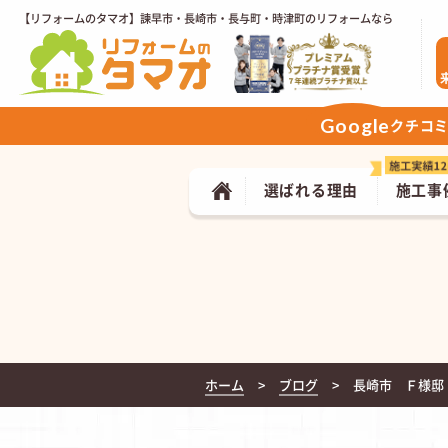
【リフォームのタマオ】諫早市・長崎市・長与町・時津町のリフォームなら
Google
クチコ
選ばれる理由
施工事
ホーム
ブログ
長崎市 Ｆ様邸