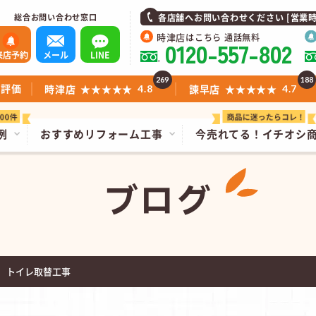
総合お問い合わせ窓口
各店舗へお問い合わせください [営業時間]1
時津店
はこちら 通話無料
0120-557-802
来店予約
メール
LINE
269
188
ミ評価
時津店
★★★★★
諫早店
★★★★★
4.8
4.7
例
おすすめリフォーム工事
今売れてる！
イチオシ
ブログ
 トイレ取替工事