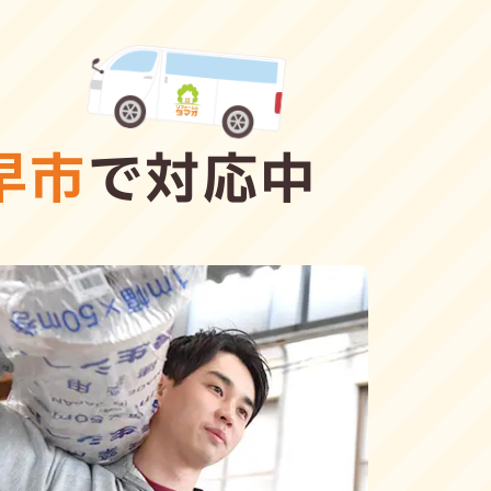
早市
で対応中