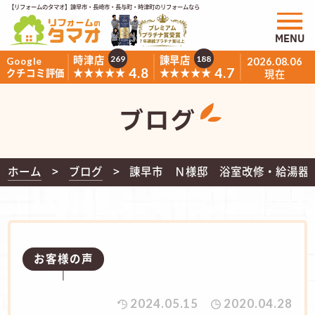
【リフォームのタマオ】諫早市・長崎市・長与町・時津町のリフォームなら
MENU
時津店
諫早店
269
188
Google
2026.08.06
4.8
4.7
★★★★★
★★★★★
クチコミ評価
現在
ブログ
ホーム
ブログ
諌早市 Ｎ様邸 浴室改修・給湯器
お客様の声
2024.05.15
2020.04.28