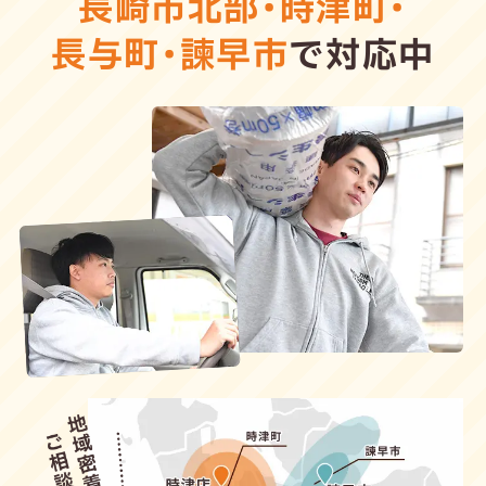
長崎市北部
・
時津町
・
長与町
・
諫早市
で対応中