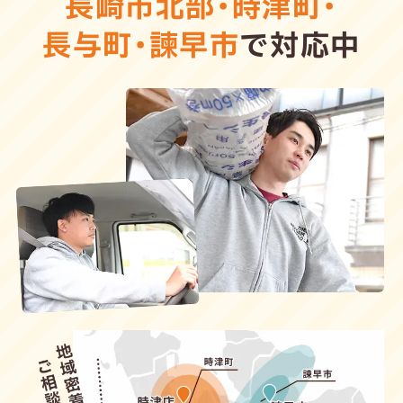
長崎市北部
・
時津町
・
長与町
・
諫早市
で対応中