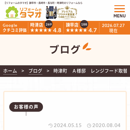
【リフォームのタマオ】諫早市・長崎市・長与町・時津町のリフォームなら
MENU
時津店
諫早店
269
188
Google
2026.07.27
4.8
4.7
★★★★★
★★★★★
クチコミ評価
現在
ブログ
ホーム
ブログ
時津町 Ａ様邸 レンジフード取替
お客様の声
2024.05.15
2020.08.04