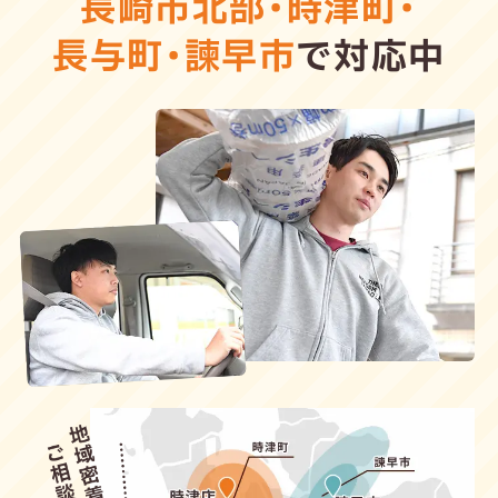
長崎市北部
・
時津町
・
長与町
・
諫早市
で対応中