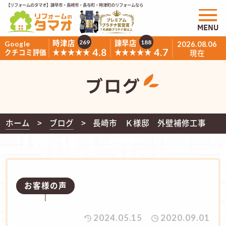
【リフォームのタマオ】諫早市・長崎市・長与町・時津町のリフォームなら
MENU
時津店
諫早店
269
188
Google
2026.08.06
4.8
4.7
★★★★★
★★★★★
クチコミ評価
現在
ブログ
ホーム
ブログ
長崎市 Ｋ様邸 外壁補修工事
お客様の声
2024.05.15
2020.09.01