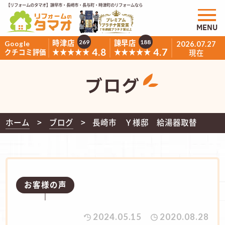
【リフォームのタマオ】諫早市・長崎市・長与町・時津町のリフォームなら
MENU
時津店
諫早店
269
188
Google
2026.07.27
4.8
4.7
★★★★★
★★★★★
クチコミ評価
現在
ブログ
ホーム
ブログ
長崎市 Ｙ様邸 給湯器取替
お客様の声
2024.05.15
2020.08.28