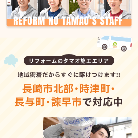
リフォームのタマオ施工エリア
地域密着だからすぐに駆けつけます!!
長崎市北部
・
時津町
・
長与町
・
諫早市
で対応中