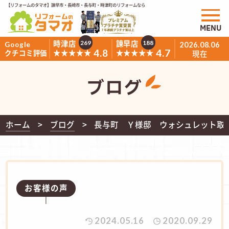
【リフォームのタマオ】諫早市・長崎市・長与町・時津町のリフォームなら
MENU
時津店
諫早店
269
188
Google
2026.08.06
4.8
4.7
★★★★★
★★★★★
クチコミ評価
現在
ブログ
ホーム
ブログ
長与町 Ｙ様邸 ウォシュレット取
お客様の声
2024.05.16
2020.09.29