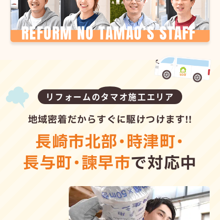
リフォームのタマオ施工エリア
地域密着だからすぐに駆けつけます!!
長崎市北部
・
時津町
・
長与町
・
諫早市
で対応中