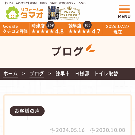
【リフォームのタマオ】諫早市・長崎市・長与町・時津町のリフォームなら
MENU
時津店
諫早店
269
188
Google
2026.07.27
4.8
4.7
★★★★★
★★★★★
クチコミ評価
現在
ブログ
ホーム
ブログ
諫早市 Ｈ様邸 トイレ取替
お客様の声
2024.05.16
2020.10.08