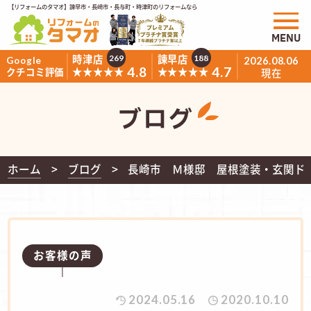
【リフォームのタマオ】諫早市・長崎市・長与町・時津町のリフォームなら
MENU
時津店
諫早店
269
188
Google
2026.08.06
4.8
4.7
★★★★★
★★★★★
クチコミ評価
現在
ブログ
ホーム
ブログ
長崎市 Ｍ様邸 屋根塗装・玄関ド
お客様の声
2024.05.16
2020.10.10