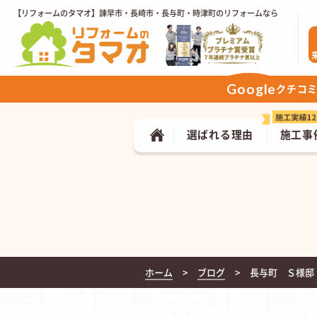
【リフォームのタマオ】諫早市・長崎市・長与町・時津町のリフォームなら
Google
クチコ
選ばれる理由
施工事
ホーム
ブログ
長与町 Ｓ様邸