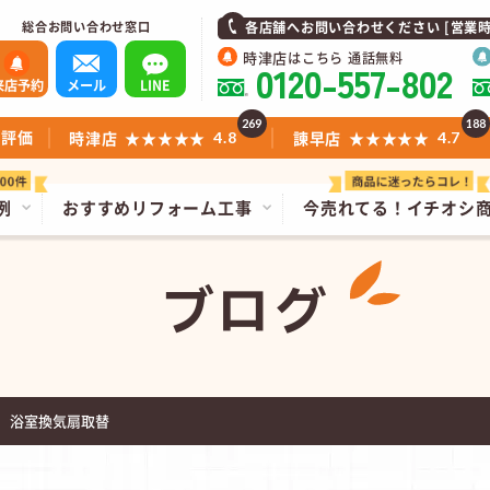
総合お問い合わせ窓口
各店舗へお問い合わせください [営業時間]1
時津店
はこちら 通話無料
0120-557-802
来店予約
メール
LINE
269
188
ミ評価
時津店
★★★★★
諫早店
★★★★★
4.8
4.7
例
おすすめリフォーム工事
今売れてる！
イチオシ
ブログ
 浴室換気扇取替