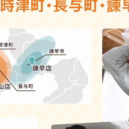
・
時津町
・
長与町
・
諫