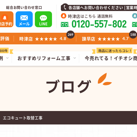
総合お問い合わせ窓口
各店舗へお問い合わせください [営業時間]1
時津店
はこちら 通話無料
0120-557-802
来店予約
メール
LINE
269
188
ミ評価
時津店
★★★★★
諫早店
★★★★★
4.8
4.7
例
おすすめリフォーム工事
今売れてる！
イチオシ
ブログ
 エコキュート取替工事