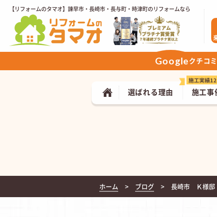
【リフォームのタマオ】諫早市・長崎市・長与町・時津町のリフォームなら
Google
クチコ
選ばれる理由
施工事
ホーム
ブログ
長崎市 Ｋ様邸