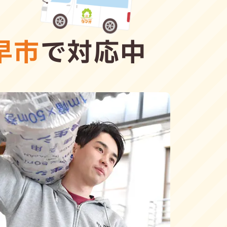
早市
で対応中