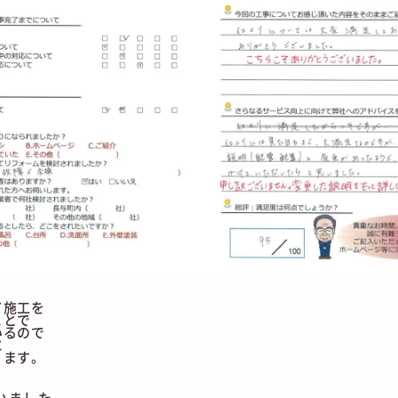
て施工を
ことで
いるので
に
ります。
いました。