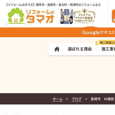
【リフォームのタマオ】諫早市・長崎市・長与町・時津町のリフォームなら
Google
クチコ
選ばれる理由
施工事
ホーム
ブログ
長崎市 Ｍ様邸