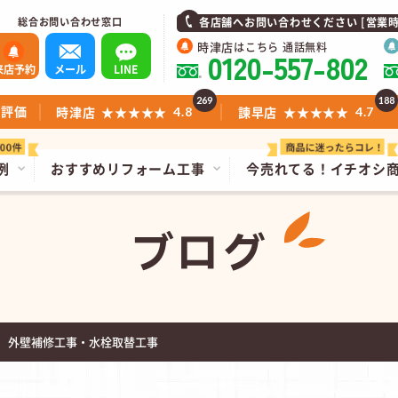
総合お問い合わせ窓口
各店舗へお問い合わせください [営業時間]1
時津店
はこちら 通話無料
0120-557-802
来店予約
メール
LINE
269
188
ミ評価
時津店
★★★★★
諫早店
★★★★★
4.8
4.7
例
おすすめリフォーム工事
今売れてる！
イチオシ
ブログ
 外壁補修工事・水栓取替工事