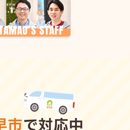
早市
で対応中