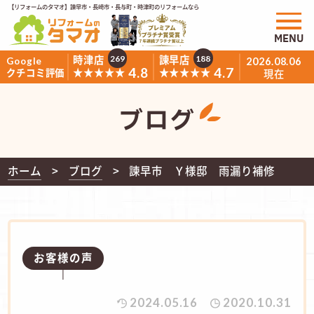
【リフォームのタマオ】諫早市・長崎市・長与町・時津町のリフォームなら
MENU
時津店
諫早店
269
188
Google
2026.08.06
4.8
4.7
★★★★★
★★★★★
クチコミ評価
現在
ブログ
ホーム
ブログ
諫早市 Ｙ様邸 雨漏り補修
お客様の声
2024.05.16
2020.10.31