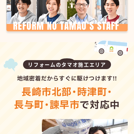
リフォームのタマオ施工エリア
地域密着だからすぐに駆けつけます!!
長崎市北部
・
時津町
・
長与町
・
諫早市
で対応中