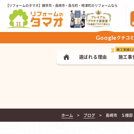
【リフォームのタマオ】諫早市・長崎市・長与町・時津町のリフォームなら
Google
クチコ
選ばれる理由
施工事
ホーム
ブログ
長崎市 Ｓ様邸