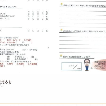
速対応を
す。