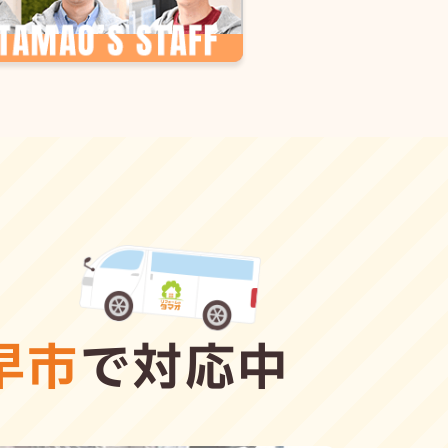
早市
で対応中