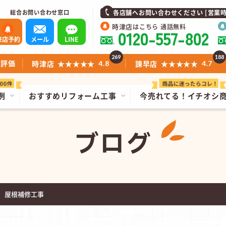
総合お問い合わせ窓口
各店舗へお問い合わせください [営業時間]1
時津店
はこちら 通話無料
0120-557-802
来店予約
メール
LINE
269
188
ミ評価
時津店
★★★★★
諫早店
★★★★★
4.8
4.7
例
おすすめリフォーム工事
今売れてる！
イチオシ
ブログ
 屋根補修工事